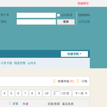
充值积分
用户名
自动登录
找回密码
密码
立即注册
登录
快捷导航
斗罗大陆
我是刑警
山河令
收藏本版
(
1
)
|
订阅
4
5
6
7
8
9
10
/ 10 页
下一页
新窗
作者
回复/查看
最后发表