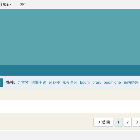
й язык
한어
热搜:
九重紫
猎罪图鉴
莲花楼
永夜星河
boom library
boom one
婚内婚外
搜
索
返 回
1
2
3