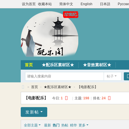
设为首页
收藏本站
简体中文
English
日本語
Русски
首页
★配乐区素材区★
★音效素材区★
帖子
»
首页
›
★配乐区素材区★
›
【电影配乐】
配
【电影配乐】
今日:
1
|
主题:
198
|
排名:
24
乐
阁
发新帖
素
全部主题
最新
热门
热帖
精华
更多
材