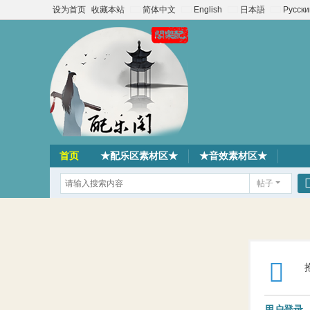
设为首页
收藏本站
简体中文
English
日本語
Русски
首页
★配乐区素材区★
★音效素材区★
帖子
用户登录