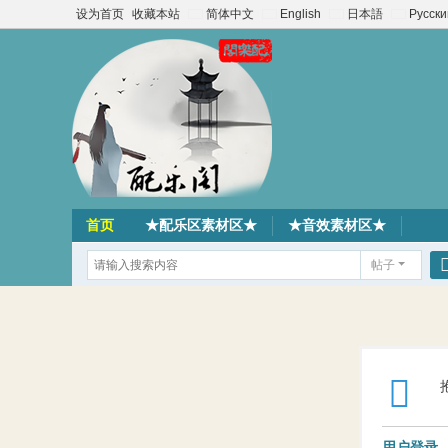
设为首页
收藏本站
简体中文
English
日本語
Русски
首页
★配乐区素材区★
★音效素材区★
帖子
用户登录