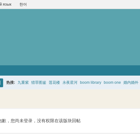
й язык
한어
热搜:
九重紫
猎罪图鉴
莲花楼
永夜星河
boom library
boom one
婚内婚外
搜
索
抱歉，您尚未登录，没有权限在该版块回帖