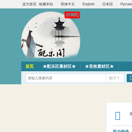
设为首页
收藏本站
简体中文
English
日本語
Русски
首页
★配乐区素材区★
★音效素材区★
帖子
用户登录