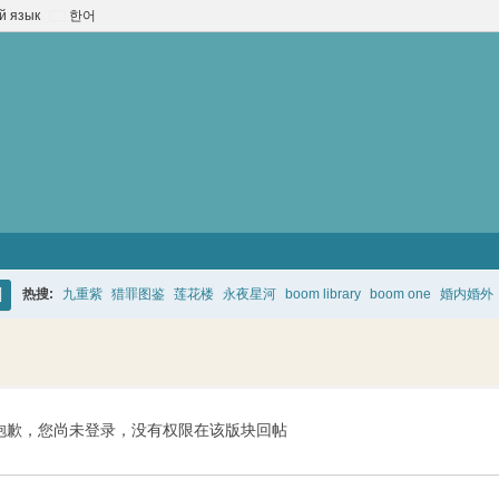
й язык
한어
热搜:
九重紫
猎罪图鉴
莲花楼
永夜星河
boom library
boom one
婚内婚外
搜
索
抱歉，您尚未登录，没有权限在该版块回帖