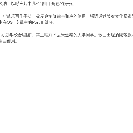
呐，以呼应片中几位“剧团”角色的身份。
一些鼓乐写作手法，极度克制旋律与和声的使用，强调通过节奏变化紧密
T专辑中的Part III部分。
乐队“新学校合唱团”。其主唱刘凹是朱金泰的大学同学。歌曲出现的段落
插曲使用。