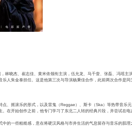
演，林晓杰、崔志佳、黄米依领衔主演，伍允龙、马千壹、张磊、冯瑶主
曲由音乐人朱金泰担任。这是他第三次与导演杨秉佳合作，此前两次合作是
点、摇滚乐的形式，以及雷鬼（Reggae）、斯卡（Ska）等热带音
生。在开始创作之前，他专门学习了东北二人转的经典片段，并尝试在电
中的一些粗糙感，意在将硬汉风格与市井生活的气息留存与音乐的肌理之中。