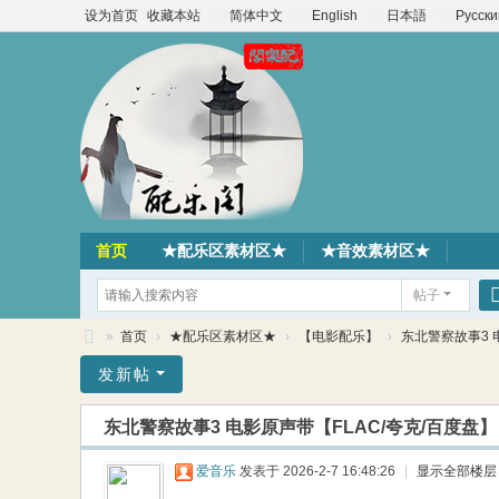
设为首页
收藏本站
简体中文
English
日本語
Русски
首页
★配乐区素材区★
★音效素材区★
帖子
»
首页
›
★配乐区素材区★
›
【电影配乐】
›
东北警察故事3 电
配
发新帖
乐
东北警察故事3 电影原声带【FLAC/夸克/百度盘】
阁
素
爱音乐
发表于 2026-2-7 16:48:26
|
显示全部楼层
材