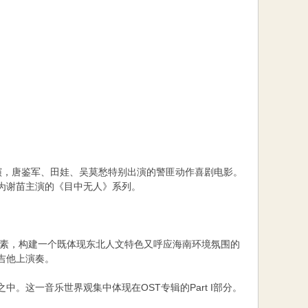
演，唐鉴军、田娃、吴莫愁特别出演的警匪动作喜剧电影。
同为谢苗主演的《目中无人》系列。
乐元素，构建一个既体现东北人文特色又呼应海南环境氛围的
吉他上演奏。
这一音乐世界观集中体现在OST专辑的Part I部分。