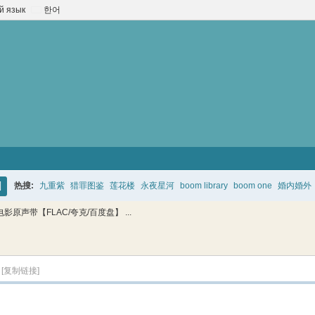
й язык
한어
热搜:
九重紫
猎罪图鉴
莲花楼
永夜星河
boom library
boom one
婚内婚外
搜
影原声带【FLAC/夸克/百度盘】 ...
索
[复制链接]