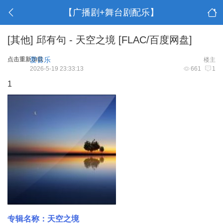
【广播剧+舞台剧配乐】
[其他]
邱有句 - 天空之境 [FLAC/百度网盘]
点击重新加载
爱音乐
楼主
2026-5-19 23:33:13
661
1
1
专辑名称：天空之境