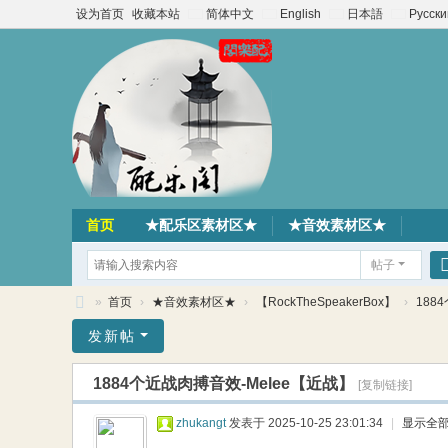
设为首页
收藏本站
简体中文
English
日本語
Русски
首页
★配乐区素材区★
★音效素材区★
帖子
»
首页
›
★音效素材区★
›
【RockTheSpeakerBox】
›
188
配
发新帖
乐
1884个近战肉搏音效-Melee【近战】
[复制链接]
阁
素
zhukangt
发表于 2025-10-25 23:01:34
|
显示全
材