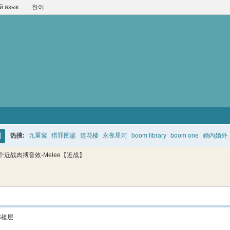
й язык
한어
热搜:
九重紫
猎罪图鉴
莲花楼
永夜星河
boom library
boom one
婚内婚外
搜
4个近战肉搏音效-Melee【近战】
索
部楼层