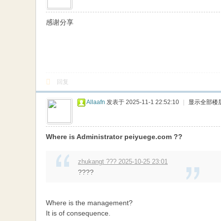
网
感谢分享
回复
Allaafn
发表于 2025-11-1 22:52:10
|
显示全部楼
Where is Administrator peiyuege.com ??
zhukangt ??? 2025-10-25 23:01
????
Where is the management?
It is of consequence.