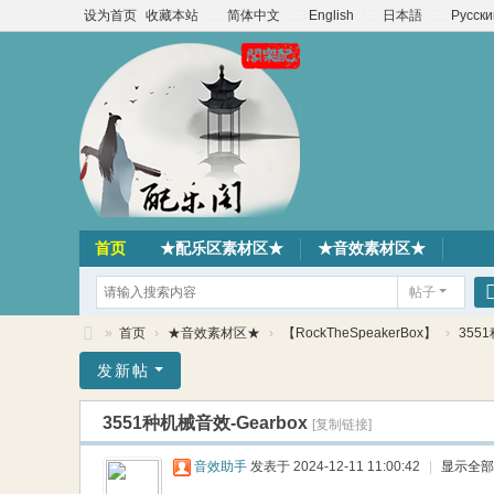
设为首页
收藏本站
简体中文
English
日本語
Русски
首页
★配乐区素材区★
★音效素材区★
帖子
»
首页
›
★音效素材区★
›
【RockTheSpeakerBox】
›
355
配
发新帖
乐
3551种机械音效-Gearbox
[复制链接]
阁
素
音效助手
发表于 2024-12-11 11:00:42
|
显示全部
材