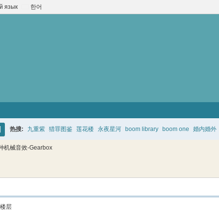
й язык
한어
热搜:
九重紫
猎罪图鉴
莲花楼
永夜星河
boom library
boom one
婚内婚外
搜
1种机械音效-Gearbox
索
楼层