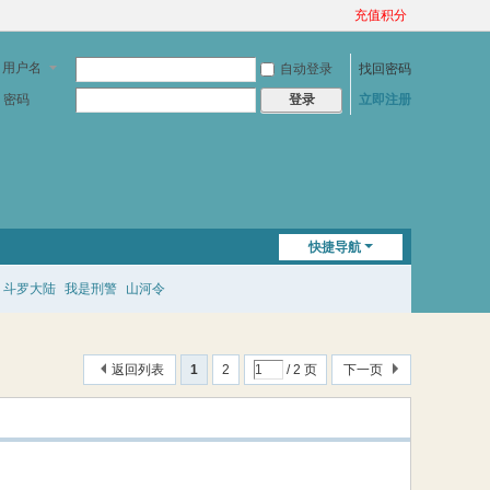
充值积分
用户名
自动登录
找回密码
密码
立即注册
登录
快捷导航
斗罗大陆
我是刑警
山河令
返回列表
1
2
/ 2 页
下一页