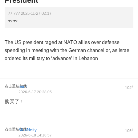
President
?? ??? 2025-11-27 02:17
????
The US president raged at NATO allies over defense
spending in meeting with the German chancellor, as Israel
ordered its military to ‘advance’ in Lebanon
点击重新加载
mier
#
104
2026-6-17 20:28:05
购买了！
点击重新加载
MaxNeity
#
105
2026-6-18 14:18:57