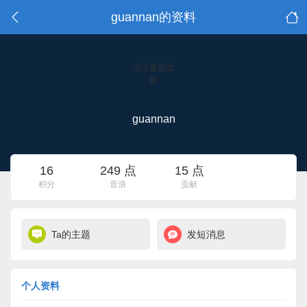
guannan的资料
点击重新加
载
guannan
16
249 点
15 点
积分
音浪
贡献
Ta的主题
发短消息
个人资料