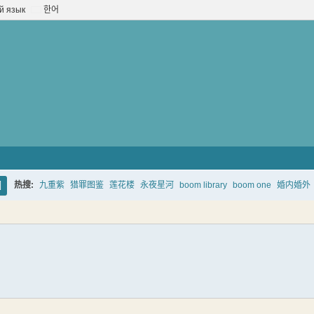
й язык
한어
热搜:
九重紫
猎罪图鉴
莲花楼
永夜星河
boom library
boom one
婚内婚外
搜
索