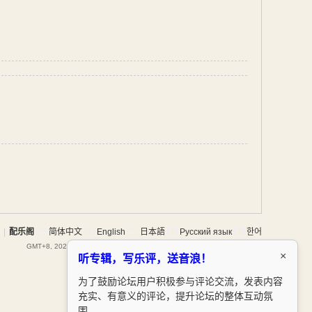
|
配乐阁
简体中文
English
日本語
Русский язык
한어
GMT+8, 2026-8-6 22:48
, Processed in 0.107845 second(s), 15 queries .
×
听专辑，写乐评，送音浪！
为了鼓励论坛用户积极参与评论交流，发表内容
充实、有意义的评论，提升论坛的整体互动氛
围。