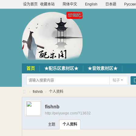
设为首页
收藏本站
简体中文
English
日本語
Русски
首页
★配乐区素材区★
★音效素材区★
帖子
›
fishnb
›
个人资料
配
fishnb
乐
http://peiyuege.com/?13632
阁
主题
个人资料
素
材