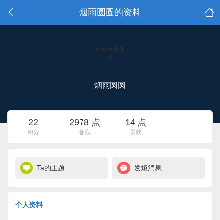
烟雨圆圆的资料
点击重新加
载
烟雨圆圆
22
2978 点
14 点
积分
音浪
贡献
Ta的主题
发短消息
个人资料