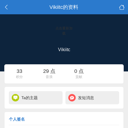
Vikiitc的资料
点击重新加
载
Vikiitc
33
29 点
0 点
积分
音浪
贡献
Ta的主题
发短消息
个人签名