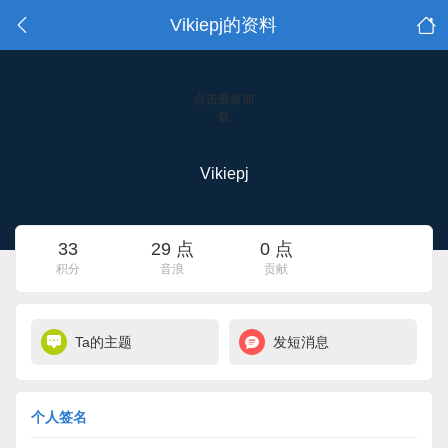
Vikiepj的资料
点击重新加
载
Vikiepj
33
29 点
0 点
积分
音浪
贡献
Ta的主题
发短消息
个人签名