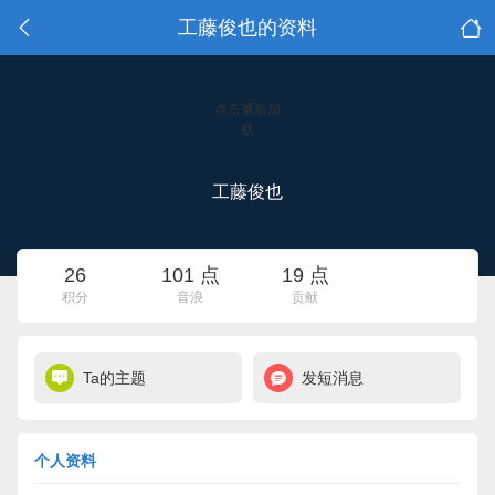
工藤俊也的资料
点击重新加
载
工藤俊也
26
101 点
19 点
积分
音浪
贡献
Ta的主题
发短消息
个人资料