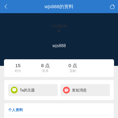
wjs888的资料
点击重新加
载
wjs888
15
8 点
0 点
积分
音浪
贡献
Ta的主题
发短消息
个人资料