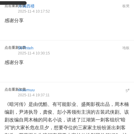
点击重新加载
月满西楼
板凳
2025-11-4 10:17:52
感谢分享
点击重新加载
567hteh
地板
2025-11-4 10:30:15
感谢分享
点击重新加载
muumuu
#
5
2025-11-4 19:37:11
《暗河传》是由优酷、有可能影业、盛阁影视出品，周木楠
编剧，尹涛执导，龚俊、彭小苒领衔主演的古装武侠剧。该
剧改编自周木楠的同名小说，讲述了江湖第一刺客组织“暗
河”的大家长危在旦夕，想要夺位的三家家主纷纷派出刺客