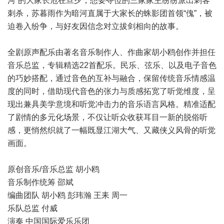
河”的大家长危在旦夕，想要夺位的三家家主纷纷派出刺客
刺杀，苏暮雨作为暗河直属于大家长的蛛影团首领“傀”，被
迫卷入纷争，与好友因信念对立拔剑相向的故事。
全剧原声配乐由著名音乐制作人、作曲家胡小鸥创作并担任
音乐总监，专辑精选22首配乐。民乐、弦乐、以及电子音色
的巧妙搭配，通过音色的互补与融合，保留传统音乐情感温
度的同时，借助现代音色的张力与质感拓宽了听觉维度，呈
现出兼具美学意境和听觉冲击力的音乐语言风格。精准适配
了剧情的多元化场景，不仅让听众收获耳目一新的脱俗听
感，更悄然织就了一幅既显江湖大气、又藏侠义风骨的听觉
画面。
原创音乐/音乐总监 胡小鸥
音乐制作统筹 邵斌
编曲团队 胡小鸥 彭玮瀚 王耒 周一
乐队总监 付威
演奏 中国国际爱乐乐团