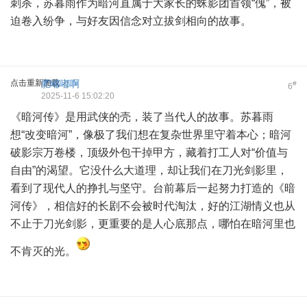
刺杀，苏暮雨作为暗河直属于大家长的蛛影团首领“傀”，被
迫卷入纷争，与好友因信念对立拔剑相向的故事。
点击重新加载
肥嘟嘟啊
#
6
2025-11-6 15:02:20
《暗河传》是用武侠的壳，装了当代人的故事。苏暮雨
想“改变暗河”，像极了我们想在复杂世界里守着本心；暗河
破影宗万卷楼，顶级外包干掉甲方，藏着打工人对“价值与
自由”的渴望。它没什么大道理，却让我们在刀光剑影里，
看到了现代人的挣扎与坚守。台前幕后一起努力打造的《暗
河传》，相信好的长剧不会被时代淘汰，好的江湖情义也从
不止于刀光剑影，更重要的是人心底那点，哪怕在暗河里也
不肯灭的光。