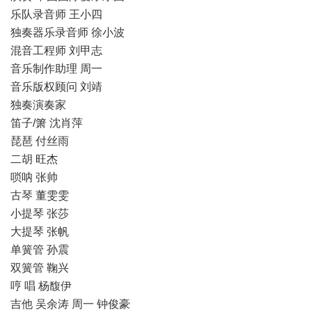
乐队录音师 王小四
独奏器乐录音师 徐小波
混音工程师 刘甲志
音乐制作助理 周一
音乐版权顾问 刘靖
独奏演奏家
笛子/箫 沈肖萍
琵琶 付丝雨
二胡 旺杰
唢呐 张帅
古琴 董雯雯
小提琴 张莎
大提琴 张帆
单簧管 孙震
双簧管 鞠兴
哼 唱 杨馥伊
吉他 吴余涛 周一 钟俊豪