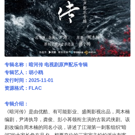
专辑名称：暗河传 电视剧原声配乐专辑
专辑艺人：胡小鸥
发行时间：2025-11-01
资源格式：FLAC
专辑介绍：
《暗河传》是由优酷、有可能影业、盛阁影视出品，周木楠
编剧，尹涛执导，龚俊、彭小苒领衔主演的古装武侠剧。该
剧改编自周木楠的同名小说，讲述了江湖第一刺客组织“暗