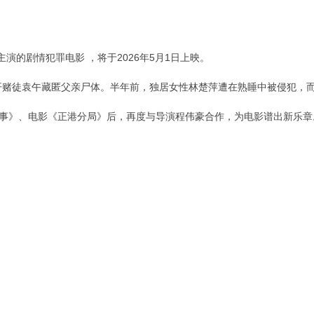
的剧情犯罪电影 ，将于2026年5月1日上映。
展开赌徒袁午藏匿父亲尸体。半年前，独居女性林楚萍遭在熟睡中被侵犯，
件事》、电影《正港分局》后，再度与导演程伟豪合作，为电影谱出新乐章