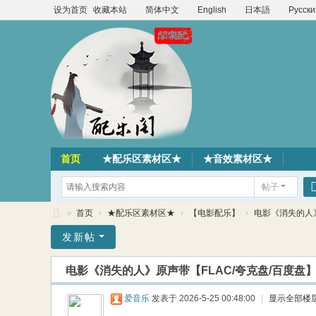
设为首页
收藏本站
简体中文
English
日本語
Русски
首页
★配乐区素材区★
★音效素材区★
帖子
»
首页
›
★配乐区素材区★
›
【电影配乐】
›
电影《消失的人》原
配
发新帖
乐
电影《消失的人》原声带【FLAC/夸克盘/百度盘
阁
素
爱音乐
发表于 2026-5-25 00:48:00
|
显示全部楼
材