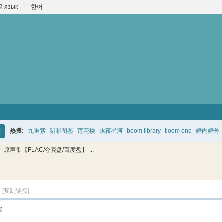
й язык
한어
热搜:
九重紫
猎罪图鉴
莲花楼
永夜星河
boom library
boom one
婚内婚外
搜
声带【FLAC/夸克盘/百度盘】 ...
索
】
[复制链接]
层