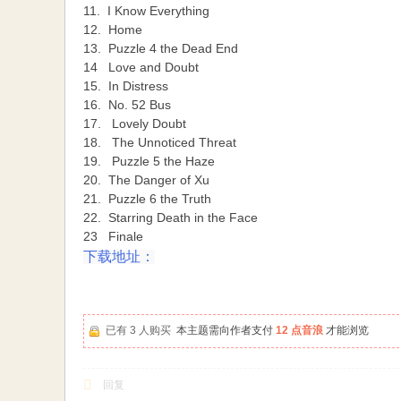
11. I Know Everything
12. Home
13. Puzzle 4 the Dead End
14 Love and Doubt
15. In Distress
16. No. 52 Bus
17. Lovely Doubt
18. The Unnoticed Threat
19. Puzzle 5 the Haze
20. The Danger of Xu
21. Puzzle 6 the Truth
22. Starring Death in the Face
23 Finale
下载地址：
已有 3 人购买
本主题需向作者支付
12 点音浪
才能浏览
回复