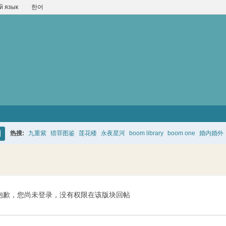
й язык
한어
热搜:
九重紫
猎罪图鉴
莲花楼
永夜星河
boom library
boom one
婚内婚外
搜
索
抱歉，您尚未登录，没有权限在该版块回帖