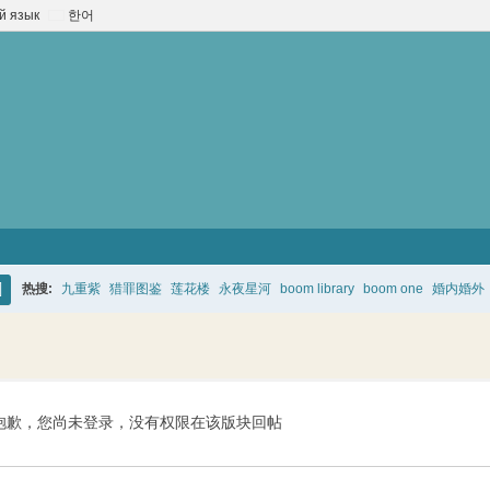
й язык
한어
热搜:
九重紫
猎罪图鉴
莲花楼
永夜星河
boom library
boom one
婚内婚外
搜
索
抱歉，您尚未登录，没有权限在该版块回帖