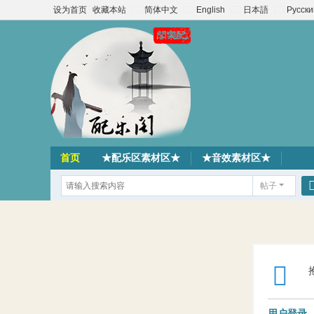
设为首页
收藏本站
简体中文
English
日本語
Русски
首页
★配乐区素材区★
★音效素材区★
帖子
用户登录