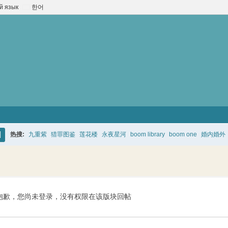
й язык
한어
热搜:
九重紫
猎罪图鉴
莲花楼
永夜星河
boom library
boom one
婚内婚外
搜
索
抱歉，您尚未登录，没有权限在该版块回帖