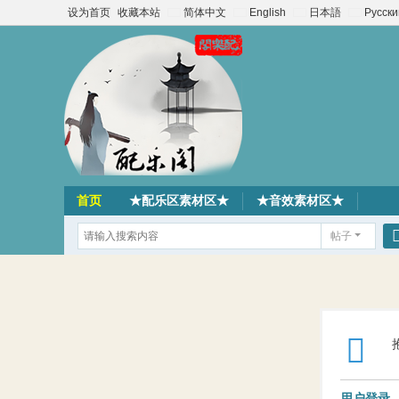
设为首页
收藏本站
简体中文
English
日本語
Русски
首页
★配乐区素材区★
★音效素材区★
帖子
用户登录