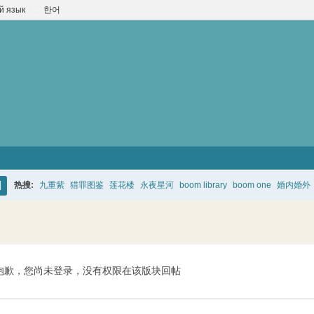
й язык
한어
热搜:
九重紫
猎罪图鉴
莲花楼
永夜星河
boom library
boom one
婚内婚外
搜
索
抱歉，您尚未登录，没有权限在该版块回帖