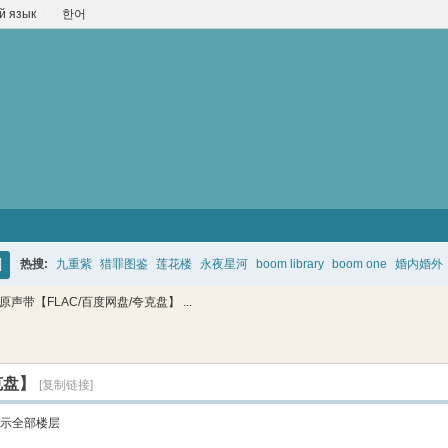
й язык
한어
热搜:
九重紫
猎罪图鉴
莲花楼
永夜星河
boom library
boom one
婚内婚外
搜
声带【FLAC/百度网盘/夸克盘】 ...
索
克盘】
[复制链接]
示全部楼层