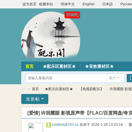
设为首页
收藏本站
简体中文
English
日本語
Русски
首页
★配乐区素材区★
★音效素材区★
帖子
»
首页
›
★配乐区素材区★
›
【电视剧配乐】
›
许我耀眼 影视原
配
发新帖
乐
[爱情]
许我耀眼 影视原声带【FLAC/百度网盘/夸
阁
素
coldlink@163.co
发表于 2026-1-28 13:23:16
|
显
材