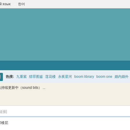
й язык
한어
热搜:
九重紫
猎罪图鉴
莲花楼
永夜星河
boom library
boom one
婚内婚外
搜
更新中（sound bits） ...
索
链接]
部楼层