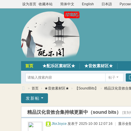
设为首页
收藏本站
简体中文
English
日本語
Русски
首页
★配乐区素材区★
★音效素材区★
帖子
»
首页
›
★音效素材区★
›
【SoundBits】
›
精品汉化音效合集持续
配
发新帖
乐
精品汉化音效合集持续更新中（sound bits）
[复制
阁
素
JforJoyce
发表于 2025-10-30 12:07:16
|
显示全
材