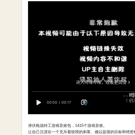
潜伏枪战特工游戏音效包，1415个游戏音效。
让自己沉浸在一个充斥着狡猾的刺客、难以捉摸的目标和绝密秘密行动的世界中