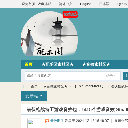
设为首页
收藏本站
简体中文
English
日本語
Русски
首页
★配乐区素材区★
★音效素材区★
帖子
»
首页
›
★音效素材区★
›
【EpicStockMedia】
›
潜伏枪战特工游
配
发新帖
乐
潜伏枪战特工游戏音效包，1415个游戏音效-Stealth
阁
素
音效助手
发表于 2024-12-12 16:48:07
|
显示全部
材