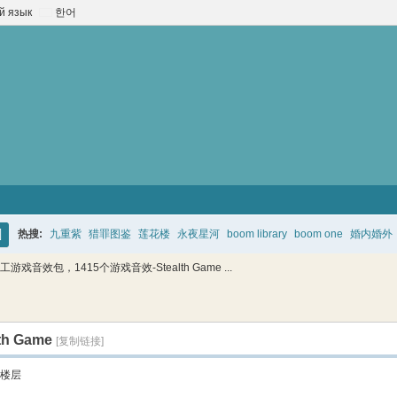
й язык
한어
热搜:
九重紫
猎罪图鉴
莲花楼
永夜星河
boom library
boom one
婚内婚外
搜
戏音效包，1415个游戏音效-Stealth Game ...
索
 Game
[复制链接]
楼层