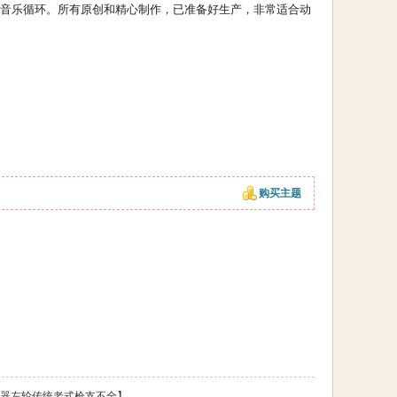
的音乐循环。所有原创和精心制作，已准备好生产，非常适合动
购买主题
dle【火枪火器左轮传统老式枪支不全】