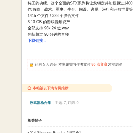
特工的功绩。这个全面的SFX系列将让您锁定并加载超过14
作/冒险、战术、军事、生存、间谍、逃脱、潜行和开放世界
1415 个文件 / 328 个胶合文件
3.13 GB 的游戏音频资产
全部支持 96k 24 位.wav
包括超过 90 分钟的音频
下载链接：
已有 5 人购买
本主题需向作者支付
80 点音浪
才能浏览
本帖被以下淘专辑推荐:
·
热武器枪合集
|
主题: 7, 订阅: 0
相关帖子
•
014-Silencers Bundle【消音枪】