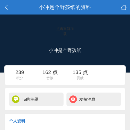
小冲是个野孩纸的资料
点击重新加
载
小冲是个野孩纸
239
162 点
135 点
积分
音浪
贡献
Ta的主题
发短消息
个人资料