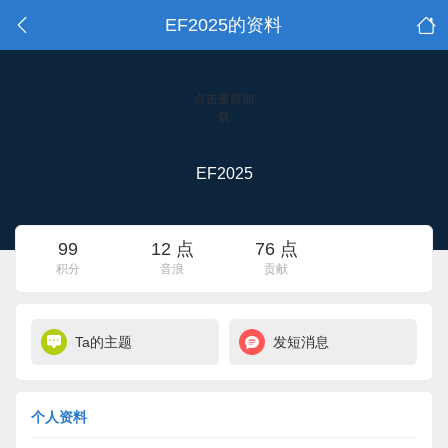
EF2025的资料
点击重新加
载
EF2025
99
12 点
76 点
积分
音浪
贡献
Ta的主题
发短消息
个人资料