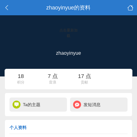
zhaoyinyue的资料
点击重新加
载
zhaoyinyue
18
7 点
17 点
积分
音浪
贡献
Ta的主题
发短消息
个人资料