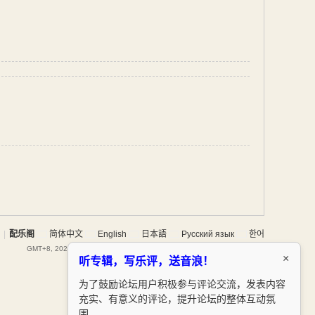
|
配乐阁
简体中文
English
日本語
Русский язык
한어
GMT+8, 2026-8-7 23:24
, Processed in 0.067272 second(s), 15 queries .
×
听专辑，写乐评，送音浪！
为了鼓励论坛用户积极参与评论交流，发表内容
充实、有意义的评论，提升论坛的整体互动氛
围。