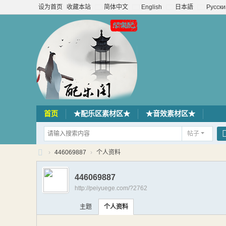
设为首页
收藏本站
简体中文
English
日本語
Русски
首页
★配乐区素材区★
★音效素材区★
帖子
›
446069887
›
个人资料
配
446069887
乐
http://peiyuege.com/?2762
阁
主题
个人资料
素
材