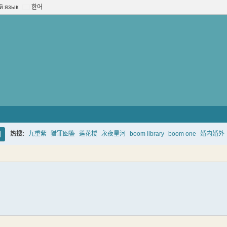
й язык
한어
热搜:
九重紫
猎罪图鉴
莲花楼
永夜星河
boom library
boom one
婚内婚外
搜
索