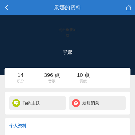
景娜的资料
点击重新加
载
景娜
14
396 点
10 点
积分
音浪
贡献
Ta的主题
发短消息
个人资料