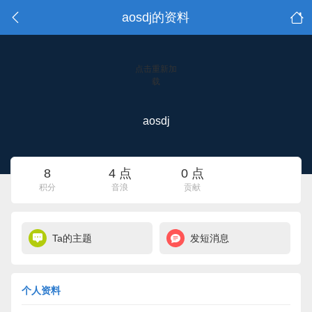
aosdj的资料
点击重新加
载
aosdj
8
4 点
0 点
积分
音浪
贡献
Ta的主题
发短消息
个人资料