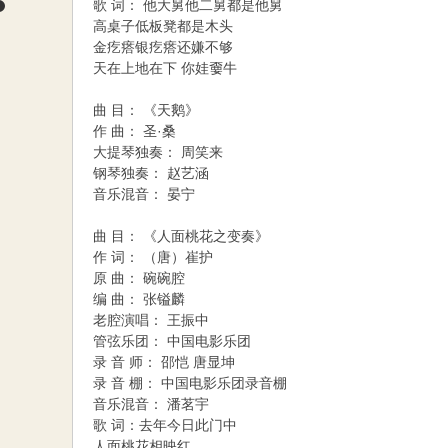
歌 词： 他大舅他二舅都是他舅
高桌子低板凳都是木头
金疙瘩银疙瘩还嫌不够
天在上地在下 你娃嫑牛
曲 目： 《天鹅》
作 曲： 圣·桑
大提琴独奏： 周笑来
钢琴独奏： 赵艺涵
音乐混音： 晏宁
曲 目： 《人面桃花之变奏》
作 词： （唐）崔护
原 曲： 碗碗腔
编 曲： 张镒麟
老腔演唱： 王振中
管弦乐团： 中国电影乐团
录 音 师： 邵恺 唐显坤
录 音 棚： 中国电影乐团录音棚
音乐混音： 潘茗宇
歌 词：去年今日此门中
人面桃花相映红