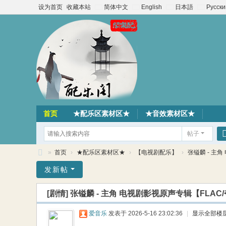
设为首页
收藏本站
简体中文
English
日本語
Русски
首页
★配乐区素材区★
★音效素材区★
帖子
»
首页
›
★配乐区素材区★
›
【电视剧配乐】
›
张镒麟 - 主角
配
发新帖
乐
[剧情]
张镒麟 - 主角 电视剧影视原声专辑【FLAC
阁
素
爱音乐
发表于 2026-5-16 23:02:36
|
显示全部楼
材