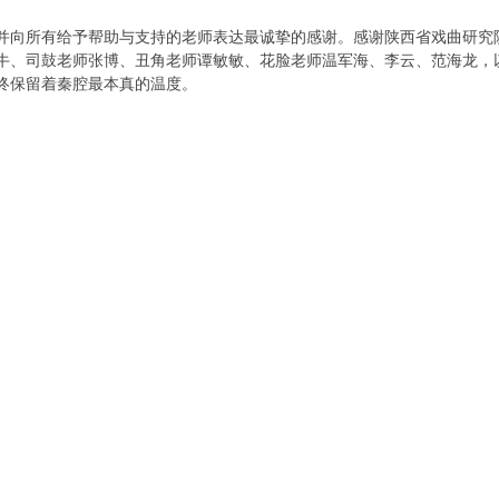
并向所有给予帮助与支持的老师表达最诚挚的感谢。感谢陕西省戏曲研究
牛、司鼓老师张博、丑角老师谭敏敏、花脸老师温军海、李云、范海龙，
终保留着秦腔最本真的温度。