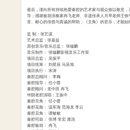
最后，谨向所有持续热爱秦腔的艺术家与观众致以敬意，
导；感谢板胡演奏家冉飞老师、非遗传承人月琴老师王铁
音、耐心的传授与真诚的帮助，《主角》的音乐，才能始
监 制：张艺谋
艺术总监：张嘉益
原创音乐/音乐总监： 张镒麟
音乐制作： 张镒麟影视音乐工作室
项目总监： 吴振平
项目统筹： 刘星辰 马辰旭
项目执行： 宋涛
秦腔总顾问： 李梅
秦腔指导： 任小蕾
秦腔顾问：党中田 冉飞
华阴老腔演唱：王振中
秦腔旦角： 任小蕾
秦腔花脸： 温军海 范海龙 李云
秦腔丑角： 谭敏敏
秦腔司鼓： 张博 常宏 晁浩
秦腔板胡： 冉飞