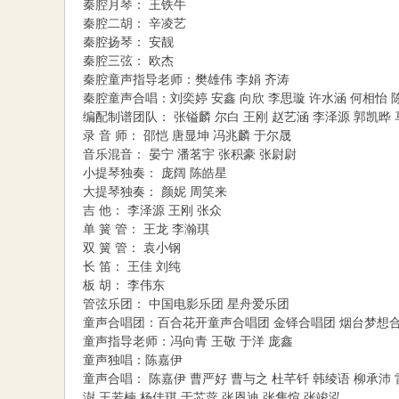
秦腔月琴： 王铁牛
秦腔二胡： 辛凌艺
秦腔扬琴： 安靓
秦腔三弦： 欧杰
秦腔童声指导老师：樊雄伟 李娟 齐涛
秦腔童声合唱：刘奕婷 安鑫 向欣 李思璇 许水涵 何相怡 
编配制谱团队： 张镒麟 尔白 王刚 赵艺涵 李泽源 郭凯晔 
录 音 师： 邵恺 唐显坤 冯兆麟 于尔晟
音乐混音： 晏宁 潘茗宇 张积豪 张尉尉
小提琴独奏： 庞阔 陈皓星
大提琴独奏： 颜妮 周笑来
吉 他： 李泽源 王刚 张众
单 簧 管： 王龙 李瀚琪
双 簧 管： 袁小钢
长 笛： 王佳 刘纯
板 胡： 李伟东
管弦乐团： 中国电影乐团 星舟爱乐团
童声合唱团：百合花开童声合唱团 金铎合唱团 烟台梦想
童声指导老师：冯向青 王敬 于洋 庞鑫
童声独唱：陈嘉伊
童声合唱： 陈嘉伊 曹严好 曹与之 杜芊钎 韩绫语 柳承沛 
澍 王若楠 杨佳琪 于芯蕊 张恩迪 张隽煊 张竣泓