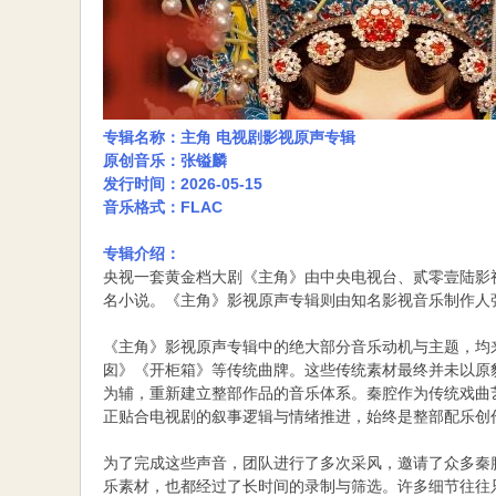
专辑名称：主角 电视剧影视原声专辑
原创音乐：张镒麟
发行时间：2026-05-15
音乐格式：FLAC
专辑介绍：
央视一套黄金档大剧《主角》由中央电视台、贰零壹陆影
名小说。《主角》影视原声专辑则由知名影视音乐制作人
《主角》影视原声专辑中的绝大部分音乐动机与主题，均
囱》《开柜箱》等传统曲牌。这些传统素材最终并未以原
为辅，重新建立整部作品的音乐体系。秦腔作为传统戏曲
正贴合电视剧的叙事逻辑与情绪推进，始终是整部配乐创
为了完成这些声音，团队进行了多次采风，邀请了众多秦
乐素材，也都经过了长时间的录制与筛选。许多细节往往