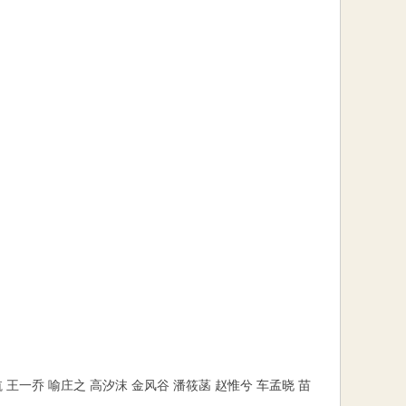
 王一乔 喻庄之 高汐沫 金风谷 潘筱菡 赵惟兮 车孟晓 苗