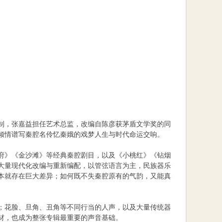
制，张嘉益担任艺术总监，改编自陈彦获茅盾文学奖的同
倾情谱写秦腔名伶忆秦娥的戏梦人生与时代命运交响。
府》《金沙滩》等经典秦腔剧目，以及《小桃红》《钻烟
大量现代化改编与重新编配，以管弦语言为主，民族器乐
本就存在巨大差异；如何既不失秦腔原有的气韵，又能真
；花脸、旦角、丑角等不同行当的人声，以及大量传统器
材，也成为整张专辑最重要的声音基础。