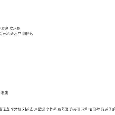
陈彦熹 皮乐桐
马辰旭 金思齐 闫怀远
合唱团
雷佳宜 李沐妍 刘苏庭 卢星源 李梓墨 穆慕夏 庞嘉明 宋和峻 邵峥易 苏子航