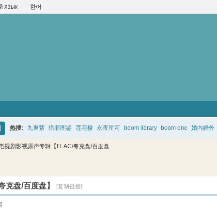
й язык
한어
热搜:
九重紫
猎罪图鉴
莲花楼
永夜星河
boom library
boom one
婚内婚外
搜
 电视剧影视原声专辑【FLAC/夸克盘/百度盘 ...
索
/夸克盘/百度盘】
[复制链接]
层