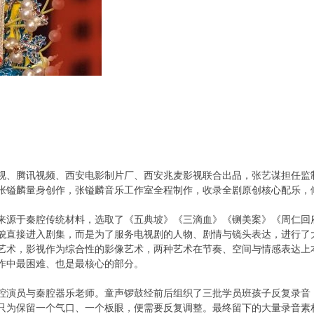
视、腾讯视频、西安电影制片厂、西安兆麦影视联合出品，张艺谋担任监
张镒麟量身创作，张镒麟音乐工作室全程制作，收录全剧原创核心配乐，
来源于秦腔传统材料，选取了《五典坡》《三滴血》《铡美案》《周仁回
貌直接进入剧集，而是为了服务电视剧的人物、剧情与镜头表达，进行了
艺术，影视作为综合性的影像艺术，两种艺术在节奏、空间与情感表达上
作中最困难、也是最核心的部分。
腔演员与秦腔器乐老师。童声锣鼓经前后组织了三批学员班孩子反复录音
只为保留一个气口、一个板眼，便需要反复调整。最终留下的大量录音素