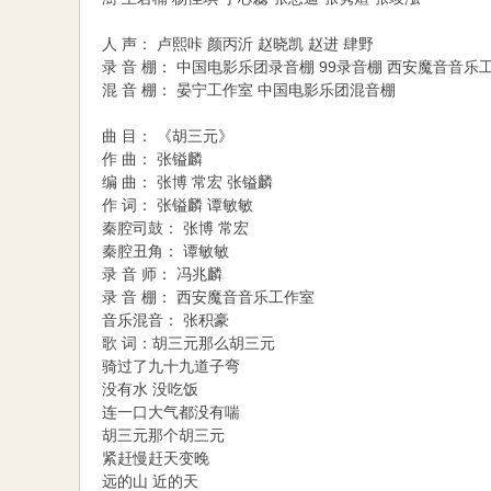
人 声： 卢熙咔 颜丙沂 赵晓凯 赵进 肆野
录 音 棚： 中国电影乐团录音棚 99录音棚 西安魔音音乐
混 音 棚： 晏宁工作室 中国电影乐团混音棚
曲 目： 《胡三元》
作 曲： 张镒麟
编 曲： 张博 常宏 张镒麟
作 词： 张镒麟 谭敏敏
秦腔司鼓： 张博 常宏
秦腔丑角： 谭敏敏
录 音 师： 冯兆麟
录 音 棚： 西安魔音音乐工作室
音乐混音： 张积豪
歌 词：胡三元那么胡三元
骑过了九十九道子弯
没有水 没吃饭
连一口大气都没有喘
胡三元那个胡三元
紧赶慢赶天变晚
远的山 近的天