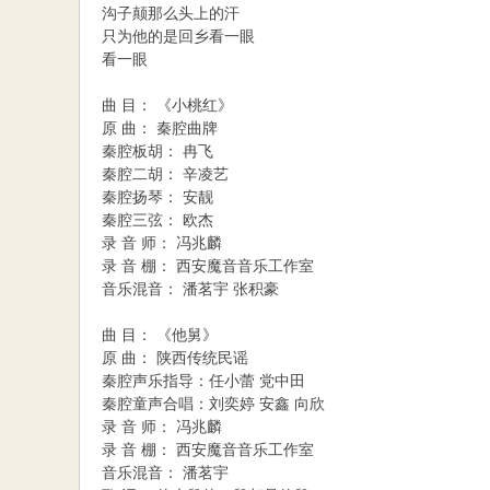
沟子颠那么头上的汗
只为他的是回乡看一眼
看一眼
曲 目： 《小桃红》
原 曲： 秦腔曲牌
秦腔板胡： 冉飞
秦腔二胡： 辛凌艺
秦腔扬琴： 安靓
秦腔三弦： 欧杰
录 音 师： 冯兆麟
录 音 棚： 西安魔音音乐工作室
音乐混音： 潘茗宇 张积豪
曲 目： 《他舅》
原 曲： 陕西传统民谣
秦腔声乐指导：任小蕾 党中田
秦腔童声合唱：刘奕婷 安鑫 向欣
录 音 师： 冯兆麟
录 音 棚： 西安魔音音乐工作室
音乐混音： 潘茗宇