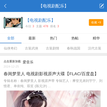
【电视剧配乐】
【电视剧配乐】
收藏
+9
今日:
3
主题:
478
排名:
3
全部
最新
热门
热帖
精华
仙侠奇幻
古装武侠
古装剧情
春秋战国
汉代古装
点击重新加载
爱音乐
2024-12-25
春闺梦里人 电视剧影视原声大碟【FLAC/百度盘】
专辑名称：春闺梦里人 影视原声带 专辑艺人：摩登兄弟刘宇宁、刘
惜君、单依纯、双笙 (陈元汐) ...