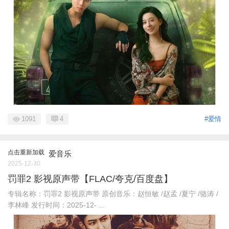
1091
4
#爱情
点击重新加载
爱音乐
2025-12-30
罚罪2 影视原声带【FLAC/夸克/百度盘】
专辑名称：罚罪2 影视原声带 原创音乐：赵恒敏 /赵孟 /夏宁 /骆涛 /
李林峰 发行时间：2025-12- ...