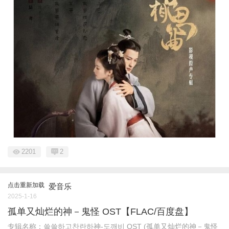
2201
2
点击重新加载
爱音乐
2025-1-16
孤单又灿烂的神－鬼怪 OST【FLAC/百度盘】
专辑名称：쓸쓸하고찬란하神-도깨비 OST (孤单又灿烂的神－鬼怪