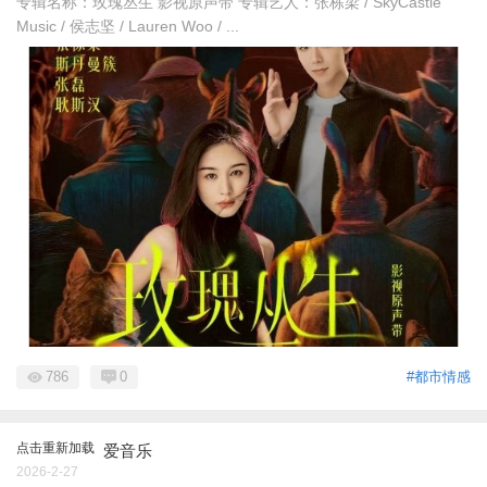
专辑名称：玫瑰丛生 影视原声带 专辑艺人：张栋梁 / SkyCastle
Music / 侯志坚 / Lauren Woo / ...
786
0
#都市情感
点击重新加载
爱音乐
2026-2-27