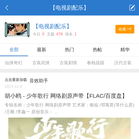
【电视剧配乐】
【电视剧配乐】
收藏
+9
今日:
0
主题:
478
排名:
1
全部
最新
热门
热帖
精华
仙侠奇幻
古装武侠
古装剧情
春秋战国
汉代古装
点击重新加载
音效助手
2024-11-6
胡小鸥 - 少年歌行 网络剧原声带【FLAC/百度盘】
专辑名称：少年歌行 网络剧原声带 艺术家：银临 /邓寓君(等什么君)
/王晰 /李鑫一 原创音乐： ...