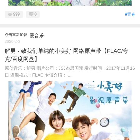
999
0
#青春
点击重新加载
爱音乐
2026-2-3
解男 - 致我们单纯的小美好 网络原声带【FLAC/夸
克/百度网盘】
原创音乐：解男 唱片公司：JSJ杰思国际 发行时间：2017年11月16
日 资源格式：FLAC 专辑介绍： ...