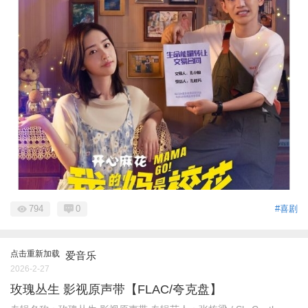
794
0
#喜剧
点击重新加载
爱音乐
2026-2-27
玫瑰丛生 影视原声带【FLAC/夸克盘】