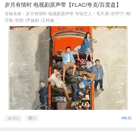
岁月有情时 电视剧原声带【FLAC/夸克/百度盘】
专辑名称：岁月有情时 电视剧原声带 专辑艺人：毛不易 /刘宇宁 /郁
可唯 /刘忻 /尹姝贻 /王梓赫 ...
811
0
#年代