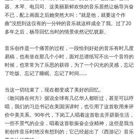
器、木琴、电贝司、这美丽新鲜欢快的音乐居然让杨导兴奋
不已，配上画面之后她突然大叫：“就是他，就要这个作
曲”没想到这仅有的一分钟的音乐就这样成全了我。过了20
多年之后，杨导回忆当时的情景依然记忆犹新。
音乐创作是一个痛苦的过程，一段恰到好处的音乐有时几度
易稿，也有坐在那几个小时，面对总谱纸写不出一个音符的
时候，也常常为了乐思的获得，为了一个闪光的灵感，忘记
了吃饭、忘记了睡眠、忘记了时间……
当这一切结束了，现在都变成了美好的回忆。
《敢问路在何方》据说全球有几亿华人都听过，甚至可以哼
唱，我们的习总书记在美国演讲时，也引用了这首歌用来评
价中美关系。90年代，下岗工人唱着这首歌去开辟新生活，
一些不景气的企业，唱着这首歌振奋企业精神，这些是我当
初创作音乐时绝没有想到的；它已经超出了《西游记》音乐