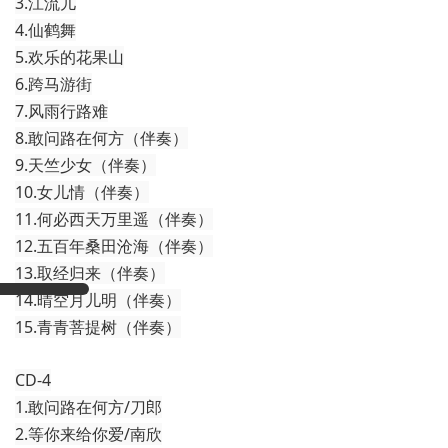
3.江流儿
4.仙鹤舞
5.欢乐的花果山
6.跨马游街
7.风雨行路难
8.敢问路在何方（伴奏）
9.天竺少女（伴奏）
10.女儿情（伴奏）
11.何必西天万里遥（伴奏）
12.五百年桑田沧海（伴奏）
13.取经归来（伴奏）
14.晴空月儿明（伴奏）
15.青青菩提树（伴奏）
CD-4
1.敢问路在何方/刀郎
2.等你来给你爱/南欣