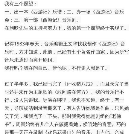
我有三个愿望：
一、出一本《西游记》乐谱；二、办一场《西游记》音乐
会；三、演一部《西游记》音乐剧。
在施晗先生的主持与努力下，我的第一个愿望终于实现了。
记得1983年春天，音乐编辑王文华找我创作《西游记》音
乐时，方才知道，此前，已经有七个著名作曲家，因为所写
音乐未通过而离开剧组。
我行吗？我在问自己。管他呢，不行走人就是了。
过了半年多，我已经写完了《计收猪八戒》，而且录完了当
时还并未作为主题歌的《敢问路在何方》。我的音乐行不
行，没人告诉我。导演在哪里，我也不知道。终于，有一
天，导演杨洁到录音棚来了，有人告诉她我是作曲，只见她
笑了笑，和我点了一下头。那时我觉得她是剧组的“老佛
爷”，周围始终有几个人在簇拥着她，侯听她的旨意。巧的
是那一天正在录制《欢乐花果山》的音乐。电吉他、合成