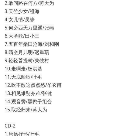
2.敢问路在何方/蒋大为
3.天竺少女/祖海
4.女儿情/吴静
5.何必西天万里遥/张燕
6.大圣歌/田小三
7.五百年桑田沧海/刘和刚
8.晴空月儿明/迟重瑞
9.轻轻菩提树/关牧村
10.走啊走/杨洪基
11.无底船歌/叶毛
12.吹不散这点点愁/牟玄甫
13.相见难别亦难/张健
14.观音赞/黑鸭子组合
15.取经归来/蒋大为
CD-2
1.唐僧抒怀/叶毛