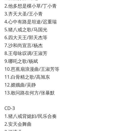
2.他多想是棵小草/丁小青
3.齐天大圣/王小青
4.心中有路是坦途/迟重瑞
5.猪八戒之歌/马国光
6.四大天王/郭天杰等
7.沙和尚宣言/杨杰
8.王母咏叹调/王淑芳
9.哪吒之歌/杨斌
10.芭蕉扇浪漫曲/王淑芳等
11.白骨精之歌/高旭东
12.嫦娥曲/吴静
13.敢问路在何方/张暴默
CD-3
1.猪八戒背媳妇/民乐合奏
2.安天会舞曲