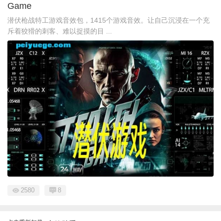
Game
潜伏枪战特工游戏音效包，1415个游戏音效。让自己沉浸在一个充
斥着狡猾的刺客、难以捉摸的目 ...
2580
8