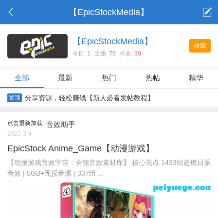
【EpicStockMedia】
【EpicStockMedia】
收藏
今日:
1
主题:
76
排名:
30
全部
最新
热门
热帖
精华
分享资源，轻松赚钱【新人必看发帖教程】
置顶
点击重新加载
音效助手
2025-3-4
EpicStock Anime_Game【动漫游戏】
【动漫游戏音效宇宙：全能音效素材库】 核心亮点 1433组超燃日系
音效 | 5GB+无损音源 | 337组 ...