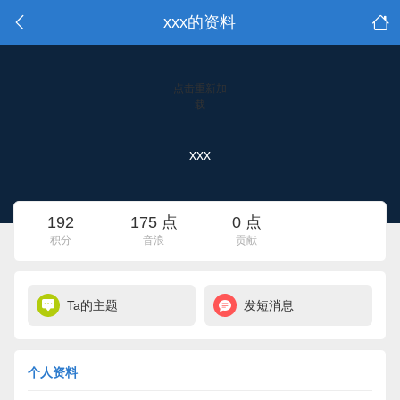
xxx的资料
点击重新加
载
xxx
192
175 点
0 点
积分
音浪
贡献
Ta的主题
发短消息
个人资料