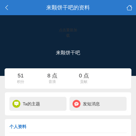
来颗饼干吧的资料
点击重新加
载
来颗饼干吧
51
8 点
0 点
积分
音浪
贡献
Ta的主题
发短消息
个人资料