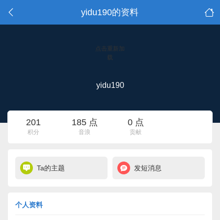
yidu190的资料
点击重新加
载
yidu190
201
185 点
0 点
积分
音浪
贡献
Ta的主题
发短消息
个人资料