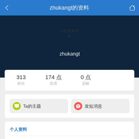
zhukangt的资料
点击重新加
载
zhukangt
313
174 点
0 点
积分
音浪
贡献
Ta的主题
发短消息
个人资料