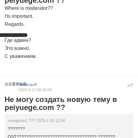
peiyuege.com ??
Where is moderator??
I'ts important.
Regards.
Где админ?
Это важно.
С уважением.
点击重新加载
Veronaxfl
#
20
2025-8-17 06:05:09
Не могу создать новую тему в
peiyuege.com ??
unregister1 ??? 2025-1-18 12:04
???????
OST??????!??????????????????????????,??????? ...