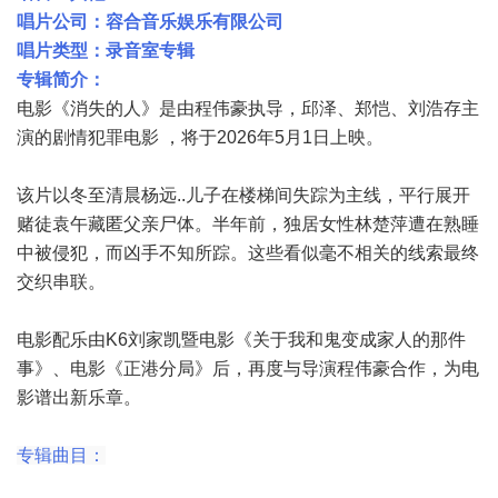
唱片公司：容合音乐娱乐有限公司
唱片类型：录音室专辑
专辑简介：
电影《消失的人》是由程伟豪执导，邱泽、郑恺、刘浩存主
演的剧情犯罪电影 ，将于2026年5月1日上映。
该片以冬至清晨杨远..儿子在楼梯间失踪为主线，平行展开
赌徒袁午藏匿父亲尸体。半年前，独居女性林楚萍遭在熟睡
中被侵犯，而凶手不知所踪。这些看似毫不相关的线索最终
交织串联。
电影配乐由K6刘家凯暨电影《关于我和鬼变成家人的那件
事》、电影《正港分局》后，再度与导演程伟豪合作，为电
影谱出新乐章。
专辑曲目：