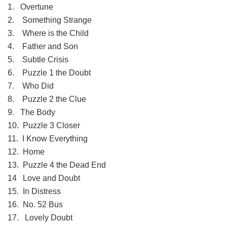
1. Overtune
2. Something Strange
3. Where is the Child
4. Father and Son
5. Subtle Crisis
6. Puzzle 1 the Doubt
7. Who Did
8. Puzzle 2 the Clue
9. The Body
10. Puzzle 3 Closer
11. I Know Everything
12. Home
13. Puzzle 4 the Dead End
14 Love and Doubt
15. In Distress
16. No. 52 Bus
17. Lovely Doubt