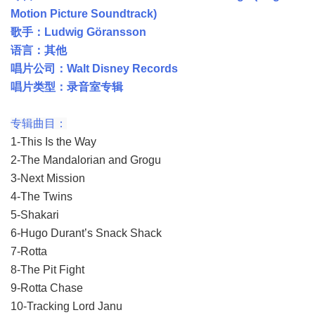
Motion Picture Soundtrack)
歌手：Ludwig Göransson
语言：其他
唱片公司：Walt Disney Records
唱片类型：录音室专辑
专辑曲目：
1-This Is the Way
2-The Mandalorian and Grogu
3-Next Mission
4-The Twins
5-Shakari
6-Hugo Durant’s Snack Shack
7-Rotta
8-The Pit Fight
9-Rotta Chase
10-Tracking Lord Janu