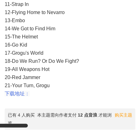
11-Strap In
12-Flying Home to Nevarro
13-Embo
14-We Got to Find Him
15-The Helmet
16-Go Kid
17-Grogu's World
18-Do We Run? Or Do We Fight?
19-All Weapons Hot
20-Red Jammer
21-Your Turn, Grogu
下载地址：
已有 4 人购买
本主题需向作者支付
12 点音浪
才能浏
购买主题
览