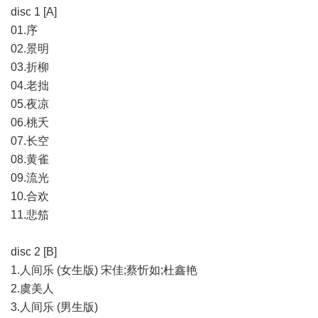
disc 1 [A]
01.序
02.景明
03.折柳
04.老拙
05.夜凉
06.桃夭
07.长空
08.黄雀
09.流光
10.合欢
11.悲笳
disc 2 [B]
1.人间乐 (女生版) 宋佳;蔡忻如;杜鑫艳
2.虞美人
3.人间乐 (男生版)