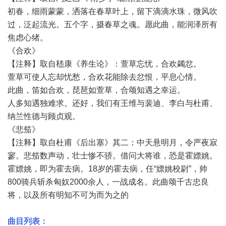
初春，细雨蒙蒙，洒落在春草叶上，留下滴滴水珠，微风吹
过，泛起流光。五个字，摄春草之魂。愿此曲，能润泽所有
焦虑心绪。
《合欢》
【注释】取自嵇康《养生论》：萱草忘忧，合欢蠲忿。
萱草可使人忘却忧愁，合欢花能除去忿恨，平息心情。
此曲，笛如合欢，琵琶如萱草，合颂知遇之幸运。
人多知遇独难求。还好，我们有王维与裴迪、李白与杜甫、
纳兰性德与顾贞观。
《悲笳》
【注释】取自杜甫《后出塞》其二：中天悬明月，令严夜寂
寥。悲笳数声动，壮士惨不骄。借问大将谁，恐是霍嫖姚。
霍嫖姚，即为霍去病。18岁的霍去病，任“嫖姚校尉”，帅
800骑兵斩杀匈奴2000余人，一战成名。此曲颂千古忠良
将，以及所有明知不可为而为之的
曲目列表：