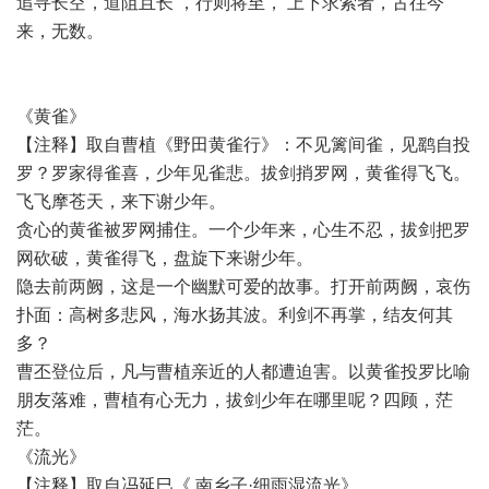
追寻长空，道阻且长 ，行则将至， 上下求索者，古往今
来，无数。
《黄雀》
【注释】取自曹植《野田黄雀行》：不见篱间雀，见鹞自投
罗？罗家得雀喜，少年见雀悲。拔剑捎罗网，黄雀得飞飞。
飞飞摩苍天，来下谢少年。
贪心的黄雀被罗网捕住。一个少年来，心生不忍，拔剑把罗
网砍破，黄雀得飞，盘旋下来谢少年。
隐去前两阙，这是一个幽默可爱的故事。打开前两阙，哀伤
扑面：高树多悲风，海水扬其波。利剑不再掌，结友何其
多？
曹丕登位后，凡与曹植亲近的人都遭迫害。以黄雀投罗比喻
朋友落难，曹植有心无力，拔剑少年在哪里呢？四顾，茫
茫。
《流光》
【注释】取自冯延巳《 南乡子·细雨湿流光》