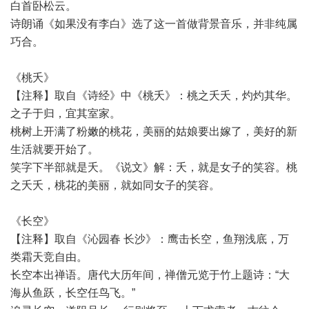
白首卧松云。
诗朗诵《如果没有李白》选了这一首做背景音乐，并非纯属
巧合。
《桃夭》
【注释】取自《诗经》中《桃夭》：桃之夭夭，灼灼其华。
之子于归，宜其室家。
桃树上开满了粉嫩的桃花，美丽的姑娘要出嫁了，美好的新
生活就要开始了。
笑字下半部就是夭。《说文》解：夭，就是女子的笑容。桃
之夭夭，桃花的美丽，就如同女子的笑容。
《长空》
【注释】取自《沁园春 长沙》：鹰击长空，鱼翔浅底，万
类霜天竞自由。
长空本出禅语。唐代大历年间，禅僧元览于竹上题诗：“大
海从鱼跃，长空任鸟飞。”