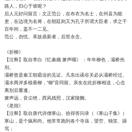
路人，归心于谁呢？
后人元好问留言：文正范公，在布衣为名士，在州县为能
吏，在边境为名将，在朝廷则又为孔子所谓大臣者，求之千
百年间，盖不一二见。
范公，勿忧。革故鼎新者，后世永念。
《折柳》
【注释】取自李白《忆秦娥 箫声咽》 ：年年柳色，灞桥伤
别。
灞桥曾是秦王朝霸业的见证。凡东出函谷关必从灞桥经过。
灞水两岸多植垂柳，“柳”音同留。亲友在此折柳相送，心念
离别后重逢。
箫声远，音尘绝，西风残照，汉家陵阙。
《老拙》
【注释】取自唐代诗僧寒山、拾得答问录（《寒山子集》）
寒山，是个疯和尚。他常常跑到各个寺庙，望空、独笑、躁
骂；