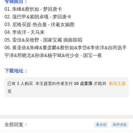
专辑曲目：
01. 朱峰&蔡忻如 - 梦回唐卡
02. 蒲巴甲&索朗卓嘎 - 梦回唐卡
03. 尼格买提·热合曼 - 伏羲女娲图
04. 李依洋 - 天马来
05. 雷佳&吴牧野 - 国家宝藏 插曲联唱
06. 黄圣依&朱峰&董彦麟&蔡忻如&李岱&李依洋&自闭选手
宇泽&邢晓北&孙涛&杨宇斌&何少全 - 国宝一夜
下载地址：
已有 3 人购买
本主题需向作者支付
10 点音浪
才能浏
购买主题
览
全部回复
看全部
倒序浏览
7