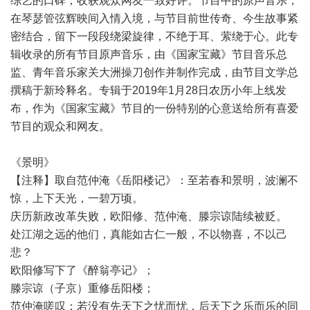
综艺的口碑，收获观众网友一致好评。节目中的原声音乐，
在琴瑟管弦辉映间入情入境，与节目前世传奇、今生故事紧
密结合，留下一段段绕梁旋律，不绝于耳、萦绕于心。此专
辑收录的所有节目原声音乐，由《国家宝藏》节目音乐总
监、青年音乐家关大洲操刀创作并制作完成，由节目文学总
撰稿于新玲释名。专辑于2019年1月28日农历小年上线发
布，作为《国家宝藏》节目的一份特别的心意送给所有喜爱
节目的观众和网友。
《景明》
【注释】取自范仲淹《岳阳楼记》：至若春和景明，波澜不
惊，上下天光，一碧万顷。
庆历新政改革失败，欧阳修、范仲淹、滕宗谅陆续被贬。
处江湖之远的他们，真能如古仁一般，不以物喜，不以己
悲？
欧阳修写下了《醉翁亭记》；
滕宗谅（子京）重修岳阳楼；
范仲淹嗟叹：若没有先天下之忧而忧，后天下之乐而乐的同