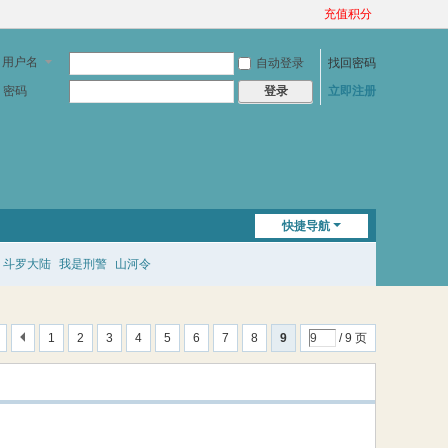
充值积分
用户名
自动登录
找回密码
密码
立即注册
登录
快捷导航
斗罗大陆
我是刑警
山河令
1
2
3
4
5
6
7
8
9
/ 9 页