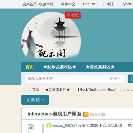
设为首页
收藏本站
简体中文
English
日本語
Русски
首页
★配乐区素材区★
★音效素材区★
帖子
»
首页
›
★音效素材区★
›
【RockTheSpeakerBox】
›
Inte
配
发新帖
乐
Interactive-游戏用户界面
火
[复制链接]
阁
素
youxia_840324
发表于 2026-1-21 07:18:40
|
显
材