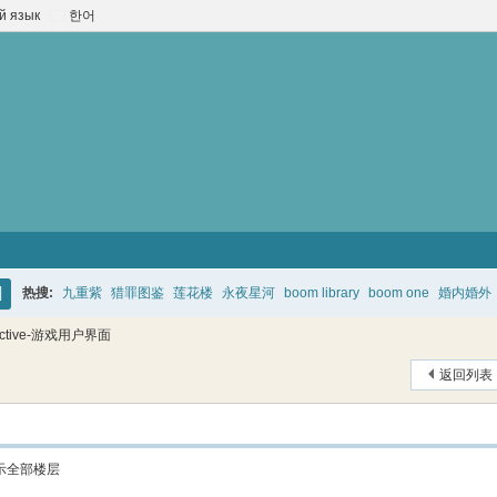
й язык
한어
热搜:
九重紫
猎罪图鉴
莲花楼
永夜星河
boom library
boom one
婚内婚外
搜
ractive-游戏用户界面
索
返回列表
示全部楼层