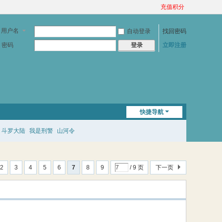
充值积分
用户名
自动登录
找回密码
密码
立即注册
登录
快捷导航
斗罗大陆
我是刑警
山河令
2
3
4
5
6
7
8
9
/ 9 页
下一页