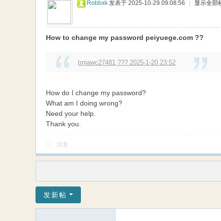
Robbxk
发表于 2025-10-29 09:08:56
|
显示全部
How to change my password peiyuege.com ??
tmjawc27481 ??? 2025-1-20 23:52
How do I change my password?
What am I doing wrong?
Need your help.
Thank you.
回复
发新帖