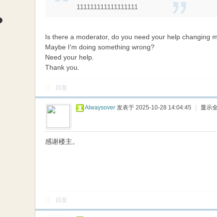
111111111111111111
Is there a moderator, do you need your help changin
Maybe I'm doing something wrong?
Need your help.
Thank you.
回复
Alwaysover
发表于 2025-10-28 14:04:45
|
显示
感谢楼主。
回复