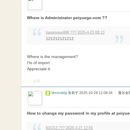
Where is Administrator peiyuege.com ??
tianqingse998 ??? 2025-4-23 08:13
121212121212
Where is the management?
I'ts of import.
Appreciate it.
回复
Veronaktg
发表于 2025-10-28 11:08:34
|
显示全
How to change my password in my profile at peiyu
N1O13 ??? 2025-3-27 12:55