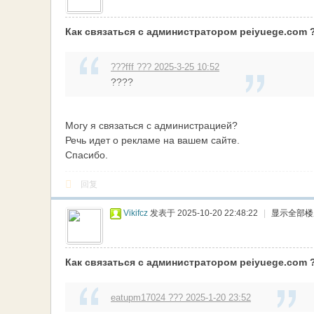
网
Как связаться с администратором peiyuege.com 
???fff ??? 2025-3-25 10:52
????
Могу я связаться с администрацией?
Речь идет о рекламе на вашем сайте.
Спасибо.
回复
Vikifcz
发表于 2025-10-20 22:48:22
|
显示全部楼
Как связаться с администратором peiyuege.com 
eatupm17024 ??? 2025-1-20 23:52