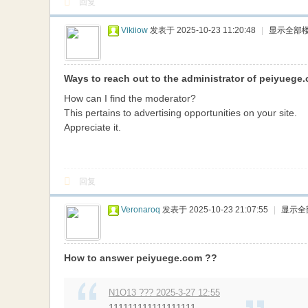
回复
Vikiiow
发表于 2025-10-23 11:20:48
|
显示全部
Ways to reach out to the administrator of peiyuege
How can I find the moderator?
This pertains to advertising opportunities on your site.
Appreciate it.
回复
Veronaroq
发表于 2025-10-23 21:07:55
|
显示全
How to answer peiyuege.com ??
N1O13 ??? 2025-3-27 12:55
111111111111111111