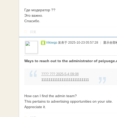
Где модератор ??
Это важно.
Спасибо.
回复
Vikiwgp
发表于 2025-10-23 05:57:28
|
显示全部
Ways to reach out to the administrator of peiyuege
???? ??? 2025-5-4 09:08
11111111111111111111111111
How can I find the admin team?
This pertains to advertising opportunities on your site.
Appreciate it.