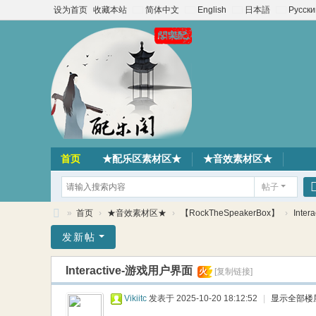
设为首页
收藏本站
简体中文
English
日本語
Русски
首页
★配乐区素材区★
★音效素材区★
帖子
»
首页
›
★音效素材区★
›
【RockTheSpeakerBox】
›
Inte
配
发新帖
乐
Interactive-游戏用户界面
火
[复制链接]
阁
素
Vikiitc
发表于 2025-10-20 18:12:52
|
显示全部楼
材