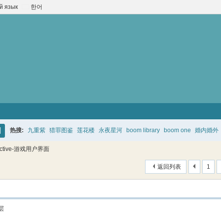
й язык
한어
热搜:
九重紫
猎罪图鉴
莲花楼
永夜星河
boom library
boom one
婚内婚外
搜
ractive-游戏用户界面
索
返回列表
1
层