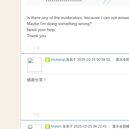
Is there any of the moderators, because I can not ans
Maybe I'm doing something wrong?
Need your help.
Thank you.
回复
zhukangt
发表于 2025-10-24 00:58:53
|
显示全
感谢分享！
回复
Allaiws
发表于 2025-10-25 06:22:41
|
显示全部