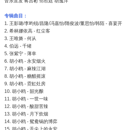
音乐宣发 蒋吉彬 邹欣廷 胡逸洋
专辑曲目：
1. 王影璐/李昀锐/昌隆/冯嘉怡/隋俊波/董思怡/韩陌 - 喜宴开
2. 希林娜依高 - 红尘客
3. 王唯旖 - 何从
4. 伯远 - 千绪
5. 张紫宁 - 薄幸
6. 胡小鸥 - 永安烟火
7. 胡小鸥 - 麻辣江湖
8. 胡小鸥 - 糖醋摇滚
9. 胡小鸥 - 霓虹灶房
10. 胡小鸥 - 韶光酿
11. 胡小鸥 - 一世一味
12. 胡小鸥 - 酸甜苦辣
13. 胡小鸥 - 月下炊烟
14. 胡小鸥 - 鸳鸯锅的博弈
15. 胡小鸥 - 舌尖上的永安