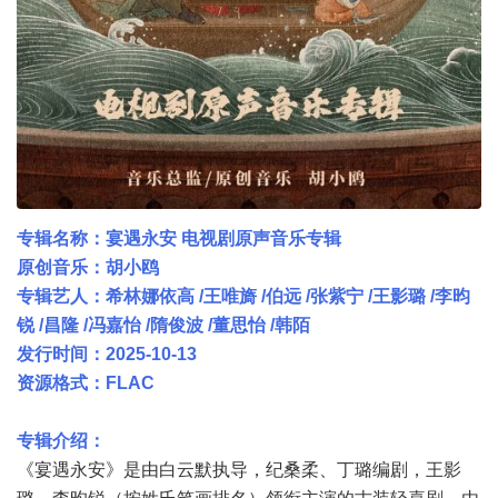
专辑名称：宴遇永安 电视剧原声音乐专辑
原创音乐：胡小鸥
专辑艺人：希林娜依高 /王唯旖 /伯远 /张紫宁 /王影璐 /李昀
锐 /昌隆 /冯嘉怡 /隋俊波 /董思怡 /韩陌
发行时间：2025-10-13
资源格式：FLAC
专辑介绍：
《宴遇永安》是由白云默执导，纪桑柔、丁璐编剧，王影