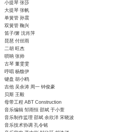
小提琴 张莎
大提琴 张帆
单簧管 孙震
双簧管 鞠兴
笛子/箫 沈肖萍
琵琶 付丝雨
二胡 旺杰
唢呐 张帅
古琴 董雯雯
哼唱 杨馥伊
键盘 胡小鸥
吉他 吴余涛 周一 钟俊豪
贝斯 王毅
母带工程 ABT Construction
音乐编辑 邹雨恒 邵斌 于小萱
音乐制作监理 邵斌 余欣洋 宋晓波
音乐技术协调 孔令铭