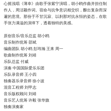
心摇浅唱《薄幸》由歌手张紫宁演唱，胡小鸥作曲并担任制
作人，周洁颖作词。宿命与抗争意识相交织，酿出复杂而深
邃的意境。那份于不甘沉寂、以刹那对抗永恒的姿态，在歌
手张力满溢的演绎下，透着独特的美感。
原创音乐/音乐总监 胡小鸥
音乐制作统筹 邵斌
编曲团队 胡小鸥 彭玮瀚 王耒 周一
歌曲制作统筹 刘靖
乐队总监 付威
演奏 中国国际爱乐乐团
乐队录音师 王小四
独奏器乐录音师 徐小波
混音工程师 刘甲志
音乐版权顾问 刘靖
音乐艺人统筹 许毅 张华旗
独奏演奏家