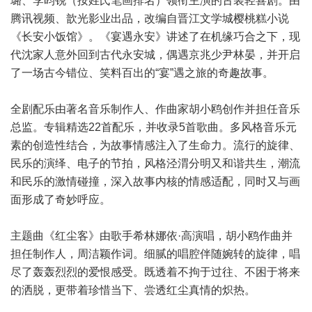
璐、李昀锐（按姓氏笔画排名）领衔主演的古装轻喜剧。由
腾讯视频、歆光影业出品，改编自晋江文学城樱桃糕小说
《长安小饭馆》。《宴遇永安》讲述了在机缘巧合之下，现
代沈家人意外回到古代永安城，偶遇京兆少尹林晏，并开启
了一场古今错位、笑料百出的“宴”遇之旅的奇趣故事。
全剧配乐由著名音乐制作人、作曲家胡小鸥创作并担任音乐
总监。专辑精选22首配乐，并收录5首歌曲。多风格音乐元
素的创造性结合，为故事情感注入了生命力。流行的旋律、
民乐的演绎、电子的节拍，风格泾渭分明又和谐共生，潮流
和民乐的激情碰撞，深入故事内核的情感适配，同时又与画
面形成了奇妙呼应。
主题曲《红尘客》由歌手希林娜依·高演唱，胡小鸥作曲并
担任制作人，周洁颖作词。细腻的唱腔伴随婉转的旋律，唱
尽了轰轰烈烈的爱恨感受。既透着不拘于过往、不困于将来
的洒脱，更带着珍惜当下、尝透红尘真情的炽热。