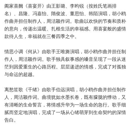
阖家喜阙《喜宴开》由王影璐、李昀锐（按姓氏笔画排
名）、昌隆、冯嘉怡、隋俊波、董思怡、韩陌演唱，胡小鸥
作曲并担任制作人，周洁颖作词。歌曲以欢快的节奏和质朴
的意向，传递出温暖、扎根生活的幸福感。用喜宴般的盛情
款待人生，幸福就在三餐四季之中。
情思小调《何从》由歌手王唯旖演唱，胡小鸥作曲并担任制
作人，周洁颖作词。歌手独具叙事感的嗓音呈现了一段从迷
茫到因爱重生的心路历程。层层递进的情感，完成了对孤独
与命运的超越。
离愁笙歌《千绪》由歌手伯远演唱，胡小鸥作曲并担任制作
人，周洁颖作词。曲境犹如水墨长卷，既有朦胧的悸动，又
有清晰的生命誓言，将情感升华为一场生命的急行。歌手细
腻而坚定地演唱，完成了一场从心绪萌芽到生命契约的深情
告白。