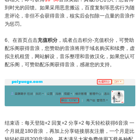
到时光的回馈。如果采用恶意搬运，百度复制等恶劣行为随
意评论，非但不会获得音浪，核实后会扣除一点量的音浪作
为惩罚。
6、在首页点击
充值积分
，或者点击积分-充值积分，可赞助
配乐阁获得音浪，您赞助的音浪将用于域名购买和续费，虚
拟主机租赁，网站解设，音乐整理和音效汉化，如果您认可
配乐阁，可赞助配乐阁获得音浪，感谢您的支持。
* A- ^ }4 j& H0 v1 ]
/ v. W, t |% h2 g! x; K' r8 u
结束语：每天登陆+2 回复+2 分享+2 每天轻松获得6音浪 一
个月就是180音浪 ，再加上分享链接朋友注册，一个月是比
较轻松获得200音浪的，基本满足大家免费使用下载各种配