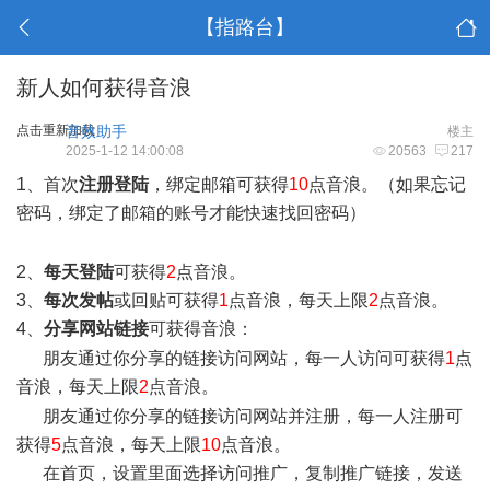
【指路台】
新人如何获得音浪
点击重新加载
音效助手
楼主
2025-1-12 14:00:08
20563
217
1、首次
注册登陆
，绑定邮箱可获得
10
点音浪。（如果忘记
密码，绑定了邮箱的账号才能快速找回密码）
1 M2 u( _" _! v4
G: [1 T* W
2、
每天登陆
可获得
2
点音浪。
3、
每次发帖
或回贴可获得
1
点音浪，每天上限
2
点音浪。
4、
分享网站链接
可获得音浪：
& |- a+ x0 [$ r" r2 T& R
朋友通过你分享的链接访问网站，每一人访问可获得
1
点
音浪，每天上限
2
点音浪。
, D$ A4 Y( \# t. H8 `; F
朋友通过你分享的链接访问网站并注册，每一人注册可
获得
5
点音浪，每天上限
10
点音浪。
在首页，设置里面选择访问推广，复制推广链接，发送