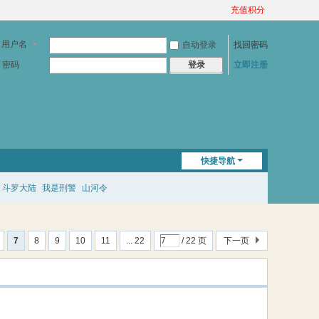
充值积分
用户名
自动登录
找回密码
密码
立即注册
登录
快捷导航
斗罗大陆
我是刑警
山河令
7
8
9
10
11
... 22
/ 22 页
下一页