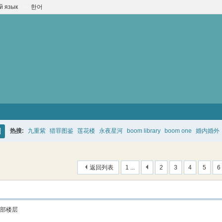
й язык
한어
热搜:
九重紫
猎罪图鉴
莲花楼
永夜星河
boom library
boom one
婚内婚外
搜
索
返回列表
1 ...
2
3
4
5
6
部楼层