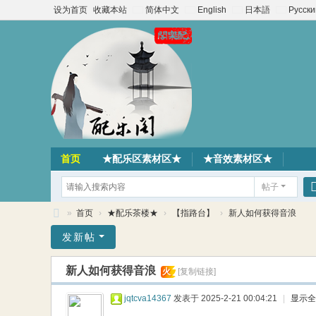
设为首页
收藏本站
简体中文
English
日本語
Русски
首页
★配乐区素材区★
★音效素材区★
帖子
»
首页
›
★配乐茶楼★
›
【指路台】
›
新人如何获得音浪
配
发新帖
乐
新人如何获得音浪
火
[复制链接]
阁
素
jqtcva14367
发表于 2025-2-21 00:04:21
|
显示全
材