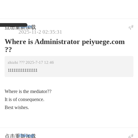
Allaiws
#
点击重新加载
5
2025-11-2 02:35:31
Where is Administrator peiyuege.com
??
zhizhi ??? 2025-7-17 12:46
1111111111111111
Where is the mediator??
It is of consequence.
Best wishes.
zhukangt
#
点击重新加载
6